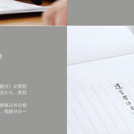
話
続分）が原則
況から、原則
姉妹以外の相
、相続分の一