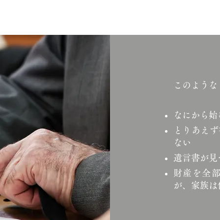
このような
なにから始
とりあえず
ない
遺言書が見
財産を全
が、家族は